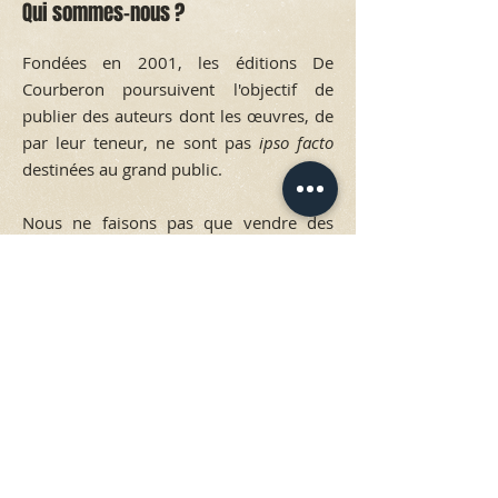
Qui sommes-nous ?
Fondées en 2001, les éditions De
Courberon poursuivent l'objectif de
publier des auteurs dont les œuvres, de
par leur teneur, ne sont pas
ipso facto
destinées au grand public.
Nous ne faisons pas que vendre des
livres, nous publions des œuvres de
qualité et faisons connaître des auteurs
de talent. En sélectionnant
minutieusement des manuscrits
possédant une âme littéraire qui se
démarque, notre ligne éditoriale entend
répondre au goût des lecteurs qui
recherchent une littérature imagée, un
style littéraire et de beaux livres, car
nous misons également sur les petits